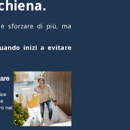
schiena.
 è sforzare di più, ma
uando inizi a evitare
tare
ice
 e
ro nei