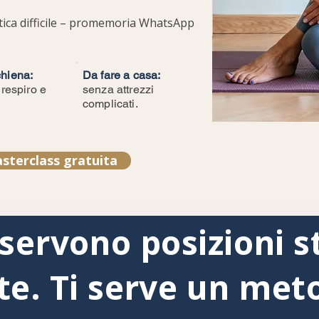
tica difficile – promemoria WhatsApp
hiena:
Da fare a casa:
 respiro e
senza attrezzi
complicati.
sterclass gratuita
 servono posizioni s
te. Ti serve un met