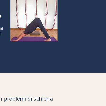
a
el
i
 i problemi di schiena