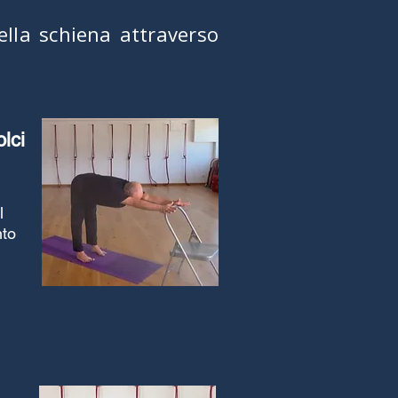
ella schiena attraverso
lci
l
nto