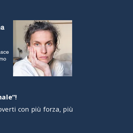
ma
asce
imo
ale”!
verti con più forza, più