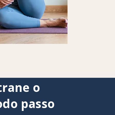
trane o
odo passo